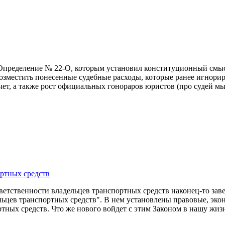
л Определение № 22-О, которым установил конституционный смыс
озместить понесенные судебные расходы, которые ранее игнорир
чет, а также рост официальных гонораров юристов (про судей мы
ортных средств
ветственности владельцев транспортных средств наконец-то зав
льцев транспортных средств". В нем установлены правовые, эк
тных средств. Что же нового войдет с этим Законом в нашу жиз