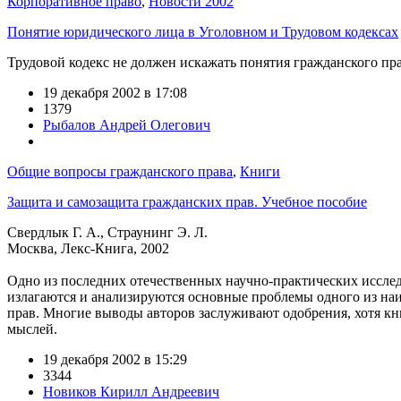
Корпоративное право
,
Новости 2002
Понятие юридического лица в Уголовном и Трудовом кодексах
Трудовой кодекс не должен искажать понятия гражданского пр
19 декабря 2002 в 17:08
1379
Рыбалов Андрей Олегович
Общие вопросы гражданского права
,
Книги
Защита и самозащита гражданских прав. Учебное пособие
Свердлык Г. А., Страунинг Э. Л.
Москва, Лекс-Книга, 2002
Одно из последних отечественных научно-практических иссле
излагаются и анализируются основные проблемы одного из наи
прав. Многие выводы авторов заслуживают одобрения, хотя кни
мыслей.
19 декабря 2002 в 15:29
3344
Новиков Кирилл Андреевич