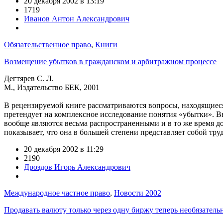
20 декабря 2002 в 13:19
1719
Иванов Антон Александрович
Обязательственное право
,
Книги
Возмещение убытков в гражданском и арбитражном процессе
Дегтярев С. Л.
М., Издательство БЕК, 2001
В рецензируемой книге рассматриваются вопросы, находящиеся 
претендует на комплексное исследование понятия «убытки». В
вообще являются весьма распространенными и в то же время д
показывает, что она в большей степени представляет собой тр
20 декабря 2002 в 11:29
2190
Дроздов Игорь Александрович
Международное частное право
,
Новости 2002
Продавать валюту только через одну биржу теперь необязатель